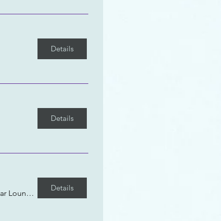
Details
Details
Details
domicil · Bar Lounge · Live Music Venue