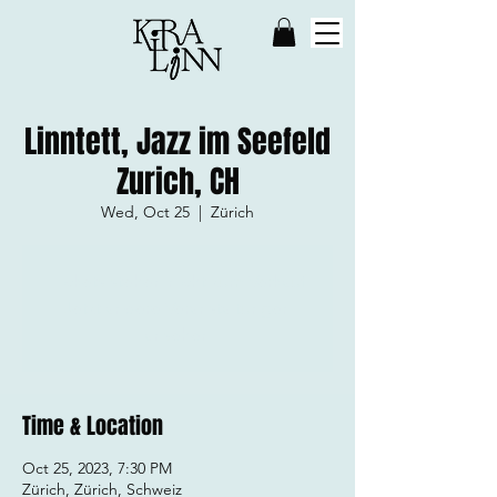
Linntett, Jazz im Seefeld
Zurich, CH
Wed, Oct 25
  |  
Zürich
Tickets stehen nicht zum Verkauf
Jetzt andere Veranstaltungen
ansehen
Time & Location
Oct 25, 2023, 7:30 PM
Zürich, Zürich, Schweiz