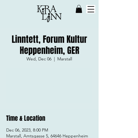
Linntett, Forum Kultur
Heppenheim, GER
Wed, Dec 06
  |  
Marstall
Tickets stehen nicht zum Verkauf
Jetzt andere Veranstaltungen
ansehen
Time & Location
Dec 06, 2023, 8:00 PM
Marstall, Amtsgasse 5, 64646 Heppenheim