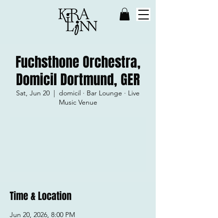
Fuchsthone Orchestra,
Domicil Dortmund, GER
Sat, Jun 20
  |  
domicil · Bar Lounge · Live
Music Venue
Tickets stehen nicht zum Verkauf
Jetzt andere Veranstaltungen
ansehen
Time & Location
Jun 20, 2026, 8:00 PM