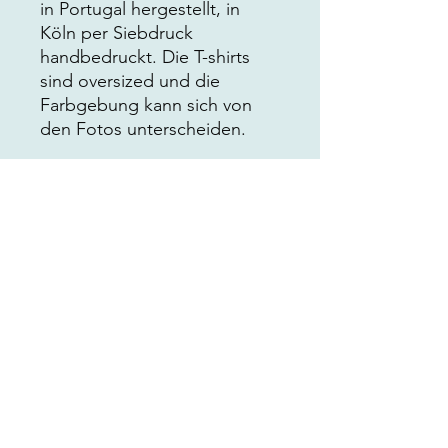
in Portugal hergestellt, in
Köln per Siebdruck
handbedruckt. Die T-shirts
sind oversized und die
Farbgebung kann sich von
den Fotos unterscheiden.
Männliches Model: 190 cm
groß, trägt XL
Weibliches Model: 171 cm
groß, trägt S
RÜCKGABEBEDINGUNGEN
Das Produkt ist vom Umtausch
VERSANDINFO
ausgeschlossen.
Die Verpackuns - und Versandgebühr
ZAHLUNGSVERKEHRSGEBÜHREN
beträgt bei Versand innerhalb